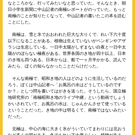
なところかな、行ってみたいなと思っていた。そんなとき、朝
日小学生新聞に中山記者の南極レポートがのっていた。もっと
南極のことが知りたくなって、中山記者の書いたこの本を読む
ことにした。
南極は、雪と氷でおおわれた巨大な大りくで、れい下六十度
以下になることがある。植物は生えていないがペンギンやアザ
ラシは生息している。一日中太陽がしずまない白夜と一日中太
陽がのぼらない極夜がある。世界各国のき地が四十以上、日本
のき地も四つある。日本からは、船で一ヶ月半かかる。読んで
みたら、ぼくの知らなかったことだらけだった。
そんな南極で、昭和き地の人はどのように生活しているのだ
ろう。ぼくは中山記者へ「お風呂の水はどうしているのです
か？」としつ問を書いてはがきを送った。そうしたら、国立極
地研究所の「南極昭和き地のライブ中継」という動画でしょう
かいされていて、お風呂の水は、じゅんかんさせて使っている
ということだった。き地の中は明るくて、南極ではないみたい
だった。
北極は、中心の海に大きく氷がういていてまわりには北おう