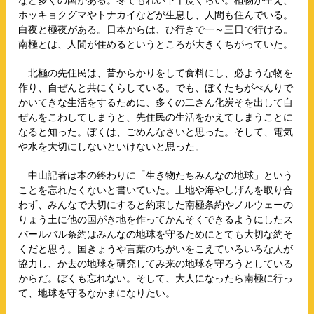
など多くの国がある。冬でもれい下十度ぐらい。植物が生え、
ホッキョクグマやトナカイなどが生息し、人間も住んでいる。
白夜と極夜がある。日本からは、ひ行きで一～三日で行ける。
南極とは、人間が住めるというところが大きくちがっていた。
北極の先住民は、昔からかりをして食料にし、必ような物を
作り、自ぜんと共にくらしている。でも、ぼくたちがべんりで
かいてきな生活をするために、多くの二さん化炭そを出して自
ぜんをこわしてしまうと、先住民の生活をかえてしまうことに
なると知った。ぼくは、ごめんなさいと思った。そして、電気
や水を大切にしないといけないと思った。
中山記者は本の終わりに「生き物たちみんなの地球」という
ことを忘れたくないと書いていた。土地や海やしげんを取り合
わず、みんなで大切にすると約束した南極条約やノルウェーの
りょう土に他の国がき地を作ってかんそくできるようにしたス
バールバル条約はみんなの地球を守るためにとても大切な約そ
くだと思う。国きょうや言葉のちがいをこえていろいろな人が
協力し、か去の地球を研究してみ来の地球を守ろうとしている
からだ。ぼくも忘れない。そして、大人になったら南極に行っ
て、地球を守るなかまになりたい。