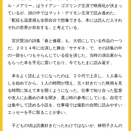
ル・メアリー」はライアン・ゴズリング主演で映画化が決まっ
ているが、頭の中ではマット・デイモン主演で読み進めた。
「配役も温度感も全部自分で想像できる。本には読んだ人それ
ぞれの世界が存在する」と考えている。
宮沢賢治の詩集「春と修羅」も、大切にしている作品の一つ
だ。２０１４年に出演した舞台「サナギネ」で、その詩集の中
の一節をいつもそらんじている役を演じた。当時の演出家から
もらった本を手元に置いており、今でもたまに読み返す。
本をよく読むようになったのは、２０代で上京し、１人暮ら
しを始めてから。１人の時間が増え、元々好きだった映画を見
る時間に加えて本を開くようになった。仕事で知り合った監督
や友人にお薦めの本を聞き、選ぶ時の参考にしている。自宅で
は集中して読める小説を、仕事場では撮影の合間に読みやすい
エッセーを手に取ることが多い。
子どもの頃は読書好きだったわけではないが、林明子さんの