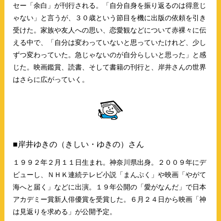
セー「余白」が刊行される。「自分自身を振り返るのは得意じ
ゃない」と言うが、３０歳という節目を機に出版の依頼を引き
受けた。家族や友人への思い、恋愛観などについて赤裸々に伝
える中で、「自分は変わっていないと思っていたけれど、少し
ずつ変わっていた。急じゃないのが自分らしいと思った」と感
じた。映画鑑賞、読書、そして書籍の刊行と、岸井さんの世界
はさらに広がっていく。
■岸井ゆきの（きしい・ゆきの）さん
１９９２年２月１１日生まれ。神奈川県出身。２００９年にデ
ビューし、ＮＨＫ連続テレビ小説「まんぷく」や映画「やがて
海へと届く」などに出演。１９年公開の「愛がなんだ」で日本
アカデミー賞新人俳優賞を受賞した。６月２４日から映画「神
は見返りを求める」が公開予定。