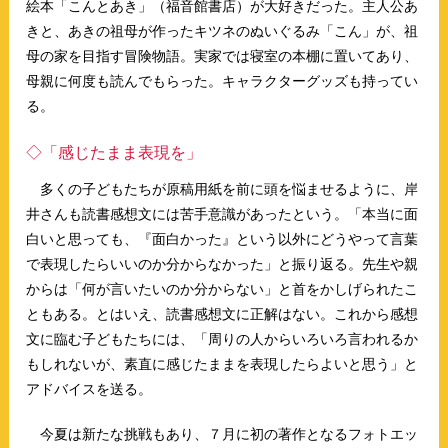
絵本「こんとあき」（福音館書店）が大好きだった。主人公あ
きと、あきの祖母が作ったキツネのぬいぐるみ「こん」が、祖
母の家を目指す冒険物語。実家では寝室の本棚に置いてあり、
母親に何度も読んでもらった。キャラクターグッズも持ってい
る。
◇「感じたまま表現を」
多くの子どもたちが原稿用紙を前に頭を悩ませるように、岸
井さんも読書感想文には苦手意識があったという。「本当に面
白いと思っても、『面白かった』という以外にどうやって言葉
で表現したらいいのか分からなかった」と振り返る。先生や親
からは「何が言いたいのか分からない」と首をかしげられたこ
ともある。とはいえ、読書感想文に正解はない。これから感想
文に臨む子どもたちには、「周りの人からいろいろ言われるか
もしれないが、素直に感じたままを表現したらよいと思う」と
アドバイスを送る。
今夏は新たな挑戦もあり、７月に初の著作となるフォトエッ