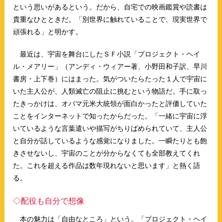
という思いがあるという。だから、自宅での映画鑑賞や読書は
貴重なひとときだ。「別世界に触れていることで、現実世界で
頑張れる」と明かす。
最近は、宇宙を舞台にしたＳＦ小説「プロジェクト・ヘイ
ル・メアリー」（アンディ・ウィアー著、小野田和子訳、早川
書房・上下巻）にはまった。気がついたらたった１人で宇宙に
いた主人公が、人類滅亡の阻止に挑むという物語だ。手に取っ
たきっかけは、オバマ元米大統領が面白かったと評価していた
ことをインターネットで知ったからだった。「一緒に宇宙に浮
いているような言葉遣いや描写がちりばめられていて、主人公
と自分が話しているような感覚になりました。一瞬たりとも飽
きさせないし、宇宙のことが分からなくても全部教えてくれ
た。これを超える作品は数年現れないと思います」と熱く語
る。
◇配役も自分で想像
本の魅力は「自由なところ」という。「プロジェクト・ヘイ